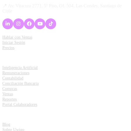
📍 Av. Vitacura 2771, 5º Piso, Of. 504. Las Condes, Santiago de
Chile
Acceso Rápido
Hablar con Ventas
Iniciar Sesión
Precios
Funcionalidades
Inteligencia Artificial
Remuneraciones
Contabilidad
Conciliación Bancaria
Compras
Ventas
Reportes
Portal Colaboradores
Recursos
Blog
Sobre Uwigo