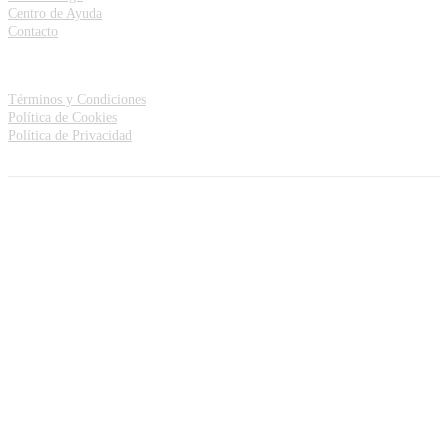
Centro de Ayuda
Contacto
Debes saberlo
Términos y Condiciones
Política de Cookies
Política de Privacidad
©2026 Uwigo Software. Todos los derechos reservados.