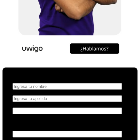
Nombre
*
Apellido
*
Cargo
*
Nombre de la empresa
*
Si eres independiente, puedes poner un nombre de
fantasía o tu nombre personal