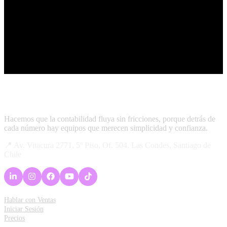
Hacemos que la contabilidad fluya sin fricciones, porque detrás de
cada número hay equipos que merecen simplicidad y confianza.
📍 Av. Vitacura 2771, 5º Piso, Of. 504. Las Condes, Santiago de
Chile
Acceso Rápido
Hablar con Ventas
Iniciar Sesión
Precios