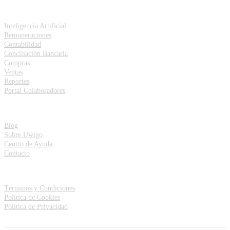
Funcionalidades
Inteligencia Artificial
Remuneraciones
Contabilidad
Conciliación Bancaria
Compras
Ventas
Reportes
Portal Colaboradores
Recursos
Blog
Sobre Uwigo
Centro de Ayuda
Contacto
Debes saberlo
Términos y Condiciones
Política de Cookies
Política de Privacidad