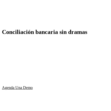
Conciliación bancaria sin dramas
Reduce hasta el 70% del tiempo que utilizas en tu
contabilidad con Uwigo y conecta todos los aspectos
de tu empresa. Además, con la centralización masiva
de comprobantes automáticos y la comparación de
tu contabilidad con lo que tiene el SII, reduce los
errores de forma fácil.
Agenda Una Demo