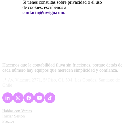
Si tienes consultas sobre privacidad o el uso
de cookies, escríbenos a
contacto@uwigo.com.
Hacemos que la contabilidad fluya sin fricciones, porque detrás de
cada número hay equipos que merecen simplicidad y confianza.
📍 Av. Vitacura 2771, 5º Piso, Of. 504. Las Condes, Santiago de
Chile
Acceso Rápido
Hablar con Ventas
Iniciar Sesión
Precios