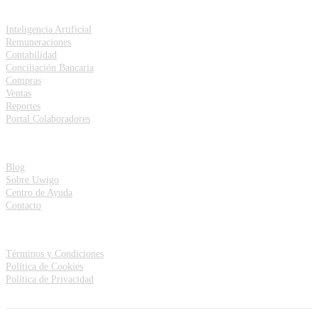
Funcionalidades
Inteligencia Artificial
Remuneraciones
Contabilidad
Conciliación Bancaria
Compras
Ventas
Reportes
Portal Colaboradores
Recursos
Blog
Sobre Uwigo
Centro de Ayuda
Contacto
Debes saberlo
Términos y Condiciones
Política de Cookies
Política de Privacidad