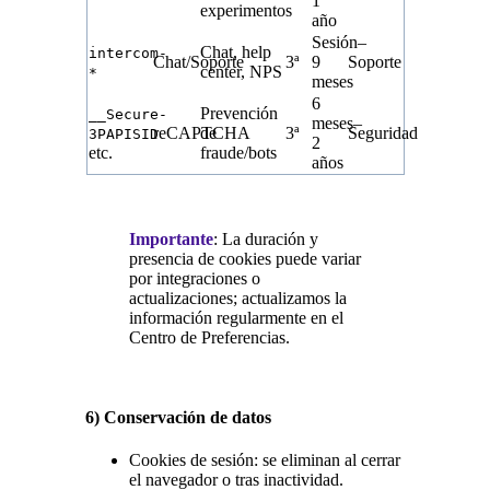
1
experimentos
año
Sesión–
Chat, help
intercom-
Chat/Soporte
3ª
9
Soporte
center, NPS
*
meses
6
Prevención
__Secure-
meses–
reCAPTCHA
de
3ª
Seguridad
3PAPISID
2
etc.
fraude/bots
años
Importante
: La duración y
presencia de cookies puede variar
por integraciones o
actualizaciones; actualizamos la
información regularmente en el
Centro de Preferencias.
6) Conservación de datos
Cookies de sesión: se eliminan al cerrar
el navegador o tras inactividad.