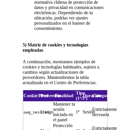
normativa chilena de protección de
datos y privacidad en comunicaciones
electrónicas. Dependiendo de tu
ubicación, podrías ver ajustes
personalizados en el banner de
consentimiento.
5) Matriz de cookies y tecnologías
empleadas
A continuación, mostramos ejemplos de
cookies y tecnologías habituales, sujetos a
cambios según actualizaciones de
proveedores. Mantendremos la tabla
actualizada en el Centro de Preferencias.
Tipo
Cookie/Pixel
Proveedor
Finalidad
Duración
Categoría
(1ª/3ª)
Mantener tu
sesión
Estrictamente
Uwigo
1ª
Sesión
uwg_session
iniciada en
necesaria
el panel
Protección
Estrictamente