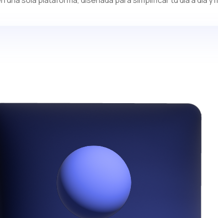
n una sola plataforma, diseñada para simplificar tu día a día y 